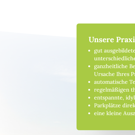
Unsere Praxi
gut ausgebildet
unterschiedlic
ganzheitliche 
Ursache Ihres P
automatische T
regelmäßigen t
entspannte, idy
Parkplätze direk
eine kleine Ausz